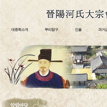
대종회소개
뿌리탐구
인물
과거