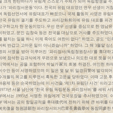
을 크게 한탄하다가 유림계 스스로가 주체가 되어 독립항쟁을 주
사가 ‘파리장서운동’이다. 전국의 유림 대표였던 면우 선생이 
여 독립선언서에 유림대표가 빠졌으니 국제 활동의 사명은 유림에
전국 유림의 궐기를 주도하고 파리강화회의에 유림 대표를 파
요구하고자 한 운동이었다. 우선 면우 선생을 중심으로 한 영남
비하였고, 문인 김창숙 등은 전국을 대상으로 거사를 주도하였다.
를 펼치는 일을 하니 이제 죽어도 여한이 없다” 하였고, 공도 “
어찌 반갑고 고마운 일이 아니겠습니까” 하였다. 그 해 3월말 심
명의 서명을 받아 이루어진 ‘파리장서(독립청원장서)’를 휴대하
의에 참석한 김규식에게 우편으로 보냈으나 의도한 대로 뜻을 이
지역에서는 공을 포함하여 싹실가家의 회봉 하겸진, 여인헌 하재
이수안 등이 서명하였으며 이 일은 몇 달 뒤 일경日警에 발각되
수개월의 옥고를 치루면서 혹독한 고문을 당하였다. 이때 고문 
하용제 등은 순국하였는데 이 사건을 ‘제1차 유림단 사건’ 이라고
1973년 서울 남산에 ‘한국 유림 독립운동 파리장서비’를 세워 
부에서는 1995년 서명한 유림에게 건국포장을 추서하였으며, 아
부’에서는 공의 항일공적을 후대後代에 전하기 위해 큰 바위를 
복光復을 청원請願한 파리장서의거巴里長書義擧에 동참同參한 백