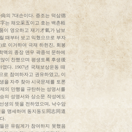
尙의 7대손이다. 증조는 덕삼德
자字는 채오采五이고 호는 백촌栢
천품이 영오하고 재기才氣가 남보
어릴 때부터 보고 익혔으므로 부자
로 이거하여 극재 하헌진, 회봉
우학맥의 종장 면우 곽종석 문하에
 많이 찬했으며 평생토록 후생後
다. 1907년 국채보상운동 때
으로 참여하자고 권유하였고, 이
선생을 자주 찾아 시국문제를 토론
 일제의 만행을 규탄하는 성명서를
 스승의 성명서와 상소문 작성에도
 선생의 뜻을 전하였으며, 낙수암
충절을 맹세하며 동지동도同志同道
다.
유림들은 유림계가 참여하지 못했음