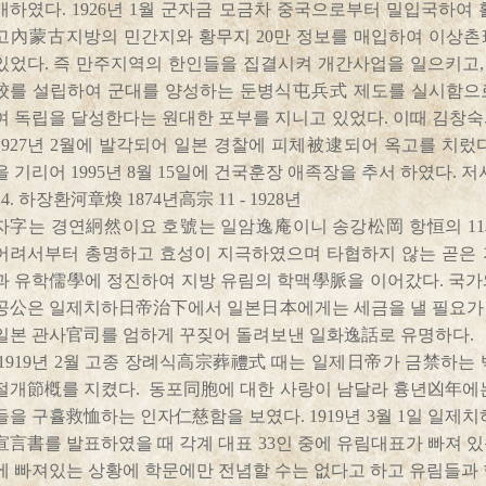
개하였다. 1926년 1월 군자금 모금차 중국으로부터 밀입국하여
고內蒙古지방의 민간지와 황무지 20만 정보를 매입하여 이상
있었다. 즉 만주지역의 한인들을 집결시켜 개간사업을 일으키고
校를 설립하여 군대를 양성하는 둔병식屯兵式 제도를 실시함으로
여 독립을 달성한다는 원대한 포부를 지니고 있었다. 이때 김창
1927년 2월에 발각되어 일본 경찰에 피체被逮되어 옥고를 치렀
을 기리어 1995년 8월 15일에 건국훈장 애족장을 추서 하였다.
4. 하장환河章煥 1874년高宗 11 - 1928년
자字는 경연絅然이요 호號는 일암逸庵이니 송강松岡 항恒의 1
어려서부터 총명하고 효성이 지극하였으며 타협하지 않는 곧은
과 유학儒學에 정진하여 지방 유림의 학맥學脈을 이어갔다. 국가
공公은 일제치하日帝治下에서 일본日本에게는 세금을 낼 필요가
일본 관사官司를 엄하게 꾸짖어 돌려보낸 일화逸話로 유명하다.
1919년 2월 고종 장례식高宗葬禮式 때는 일제日帝가 금禁하는
절개節槪를 지켰다. 동포同胞에 대한 사랑이 남달라 흉년凶年에는
들을 구휼救恤하는 인자仁慈함을 보였다. 1919년 3월 1일 
宣言書를 발표하였을 때 각계 대표 33인 중에 유림대표가 빠져 
에 빠져있는 상황에 학문에만 전념할 수는 없다고 하고 유림들과