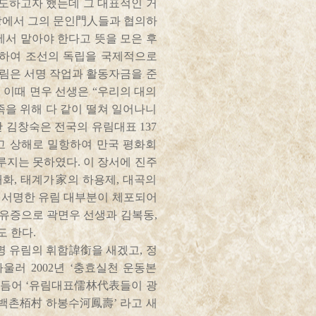
도하고자 했는데 그 대표적인 거
거창에서 그의 문인門人들과 협의하
서 맡아야 한다고 뜻을 모은 후
견하여 조선의 독립을 국제적으로
유림은 서명 작업과 활동자금을 준
 이때 면우 선생은 “우리의 대의
민족을 위해 다 같이 떨쳐 일어나니
산 김창숙은 전국의 유림대표 137
고 상해로 밀항하여 만국 평화회
루지는 못하였다. 이 장서에 진주
화, 태계가家의 하용제, 대곡의
어 서명한 유림 대부분이 체포되어
후유증으로 곽면우 선생과 김복동,
도 한다.
서명 유림의 휘함諱銜을 새겠고, 정
울러 2002년 ‘충효실천 운동본
다듬어 ‘유림대표儒林代表들이 광
촌栢村 하봉수河鳳壽’ 라고 새