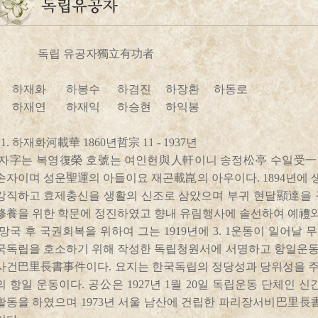
독립 유공자獨立有功者
하재화 하봉수 하겸진 하장환 하동로
하재연 하재익 하승현 하익봉
1. 하재화河載華 1860년哲宗 11 - 1937년
자字는 복영復榮 호號는 여인헌與人軒이니 송정松亭 수일受一
손자이며 성운聖運의 아들이요 재곤載崑의 아우이다. 1894년에
강직하고 효제충신을 생활의 신조로 삼았으며 부귀 현달顯達을 
修養을 위한 학문에 정진하였고 향내 유림행사에 솔선하여 예禮와
망국 후 국권회복을 위하여 그는 1919년에 3. 1운동이 일어날
국독립을 호소하기 위해 작성한 독립청원서에 서명하고 항일운
사건巴里長書事件이다. 요지는 한국독립의 정당성과 당위성을 
의 항일 운동이다. 공公은 1927년 1월 20일 독립운동 단체
활동을 하였으며 1973년 서울 남산에 건립한 파리장서비巴里長