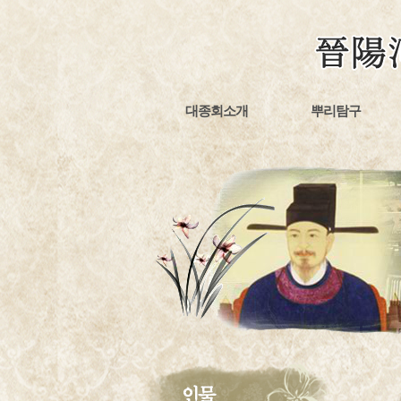
대종회소개
뿌리탐구