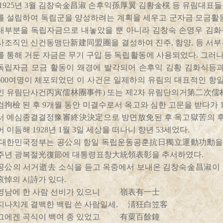
1925년 3월 김창숙金昌淑 손후익孫厚翼 김황金榥 등 유림대표
를 설립하여 독립군을 양성하려는 계획을 세우고 군자금 모금활동
대부분을 독립자금으로 내놓았을 뿐 아니라 김창숙 손영우 김화식 
사조직인 신건동맹단新建同盟團을 결성하여 진주, 함양, 등 서부
를 통해 거둔 자금은 무기 구입 등 독립활동에 사용되었다. 그러나 
독립자금 모금 활동이 왜경에 발각되어 손후익 김황 김화식등
600여명이 체포되었던 이 사건은 일제하의 유림의 대표적인
인 유림단사건丙寅儒林團事件) 또는 제2차 유림단의거第二次儒林
검拘檢 된 후 9개월 동안 미결수로서 옥고와 심한 고문을 받다가 1
서 예심종결결정豫審終決決定으로 방면放免된 후 옥고獄苦의 
어 이듬해 1928년 1월 3일 세상을 떠나니 향년 53세었다.
대한민국정부는 공公의 항일 독립운동공훈抗日獨立運動功勳을 인정하
주년 광복절光復節에 대통령표창大統領表彰을 추서하였다.
공公의 서거逝去 소식을 듣고 옥중에서 보내온 김창숙金昌淑이
哀悼의 시詩가 있다.
영남에 한 사람 선비가 있으니 嶺表有一士
지나치게 결백한 백립 쓴 사람일세. 淸狂白笠客
그에겐 곡식이 백여 종 있었고 有粟百餘鐘