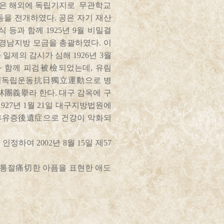
들은 해외에 독립기지로 무관학교
을 전개하였다. 공은 자기 재산
등과 함께 1925년 9월 비밀결
경남지방 모금을 총괄하였다. 이
일제의 감시가 심해 1926년 3월
과 함께 피검被檢되었는데, 유림
 항일독립운동抗日獨立運動으로 병
團義擧라 한다. 대구 감옥에 구
927년 1월 21일 대구지방법원에
후유증後遺症으로 건강이 악화되
여 2002년 8월 15일 제57
 통절痛切한 아픔을 표현한 애도