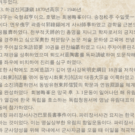
겨두었다.
. 3. 하겸진河謙鎭 1870년高宗 7 - 1946년
자字는 숙형叔亨이요, 호號는 회봉晦峯이다. 송정松亭 수일受一
이다. 면우俛宇 곽종석郭鐘錫에게 사사師事하였고 경학을 근본으
응服膺하였다. 천부적天賻的인 총명을 지니고 학자로서의 긍지
을 경주하고 심오深奧한 학문탐구 논문 저술 문하생 교육에 전
한 주어절요朱語節要 10권을 편찬編纂하였고 다시 주자어류
그 재판을 성취하였으며 퇴도서退陶書를 독파讀破하여 도문작해
를 좌우에 비치하여 진리를 심구 하였다.
또한 사학에도 조예造詣가 깊어 명사강목明史綱目 18권을 저작
시화東詩話를 엮어 동방시화東方詩話의 대종大宗을 이룩하였고 
을 소진消盡하면서 동방유현東邦儒賢의 학문과 연원淵源을 체계
을 완성하였다 회봉晦峯은 망국 후 3. 1운동이 일어나던 해 
가 열강에 한국 독립을 호소하는 독립청원서에 영남 유림대표
동에 참가하였다.
세칭 파리장서사건巴里長書事件이다. 파리장서사건 요지는 한국
하는 것이었다. 이는 명실상부한 유림의 항일운동이다. 파리장서
과 군사양성을 위해 국내에서 군사자금을 모을 때 이일을 적극