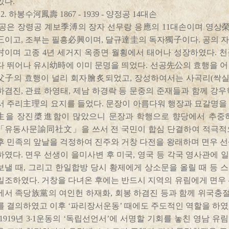
있다.
2. 하봉수河鳳壽 1867 - 1939 - 양정공 14대손
공은 장령공 계보季溥의 장자 선무랑 응應의 11대손이며 영상榮
三이고, 조부는 필흥必興이며, 달규達圭의 독자獨子이다. 공의 
村이며 고종 4년 세거지 옥종면 월횡에서 태어나 성장하였다. 
다 뛰어나 유시幼時에 이미 문명을 띄었다. 선공先公의 효행을 
父子의 효행이 널리 회자膾炙되었고, 장성하여서는 사곡리(싹실)
하겸진, 관료 하영태, 제남 하경락 등 문중의 준재들과 함께 강
서 주리主理의 요지를 들었다. 문장이 아름다워 행장과 묘갈명을
生을 장진槳進함이 많았으니 문장과 학행으로 향당에서 추중하였
「유동사문諭同社文」을 쓰서 전 국민이 합심 단결하여 적극적
후 민족의 앞날을 걱정하여 진주와 거창 다전을 왕래하며 면우 
하였다. 면우 선생이 을미사변 후 미국, 영국 등 각국 영사관에
보낼 때, 그리고 한일합방 당시 황제에게 상소문을 올릴 때 등
일조하였다. 거창을 다녀온 후에는 반드시 지역의 유림에게 면우
에서 족당族黨의 여인헌 하재화, 회봉 하겸진 등과 함께 위국
를 결의하였고 이후 ‘파리장서운동’ 때에도 주도적인 역할을 하였
1919년 3‧1운동의 ‘독립선언서’에 서명할 기회를 놓친 영남 