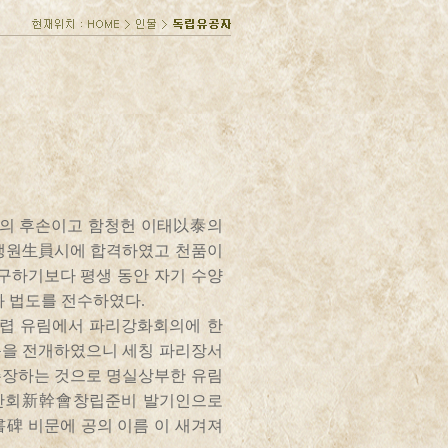
의 후손이고 함청헌 이태以泰의
 생원生員시에 합격하였고 천품이
구하기보다 평생 동안 자기 수양
 법도를 전수하였다.
 무렵 유림에서 파리강화회의에 한
동을 전개하였으니 세칭 파리장서
주장하는 것으로 명실상부한 유림
인 신간회新幹會창립준비 발기인으로
書碑 비문에 공의 이름 이 새겨져