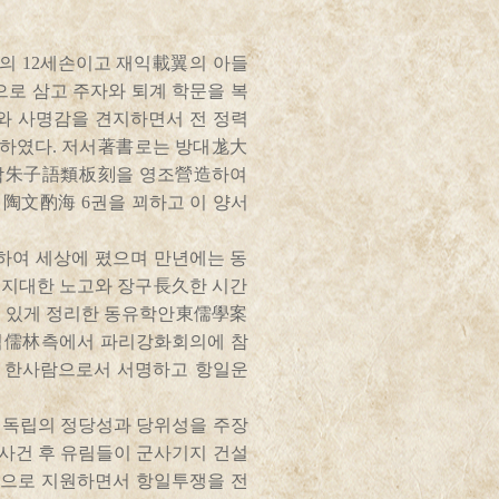
의 12세손이고 재익載翼의 아들
로 삼고 주자와 퇴계 학문을 복
와 사명감을 견지하면서 전 정력
념하였다. 저서著書로는 방대尨大
판각朱子語類板刻을 영조營造하여
陶文酌海 6권을 꾀하고 이 양서
하여 세상에 폈으며 만년에는 동
지대한 노고와 장구長久한 시간
 있게 정리한 동유학안東儒學案
유림儒林측에서 파리강화회의에 참
의 한사람으로서 서명하고 항일운
 독립의 정당성과 당위성을 주장
 사건 후 유림들이 군사기지 건설
적으로 지원하면서 항일투쟁을 전