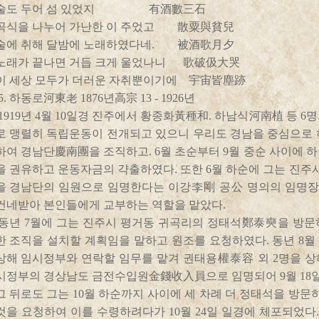
술도 두어 섬 있었지 有酒數三石
곡식을 나누어 가난한 이 주었고 散粟與貧兒
술에 취해 달밤에 노래하였다네. 被酒歌月夕
노래가 끝나면 거듭 크게 울었나니 歌破伋大哭
이 세상 모두가 더러운 자취뿐이기에 宇宙皆塵跡
5. 하동로河東老 1876년高宗 13 - 1926년
1919년 4월 10일경 진주에서 황종화黃種和. 하남식河南植 등 
로 맹렬히 독립운동이 전개되고 있으니 우리도 경남을 중심으로 
하여 경남단慶南團을 조직하고. 6월 초순부터 9월 중순 사이에 
을 권유하고 운동자금의 갹출하였다. 또한 6월 하순에 그는 진주
을 경남단의 임원으로 임명한다는 이강李剛 공公 명의의 임명
건네받아 본인들에게 교부하는 역할을 맡았다.
동년 7월에 그는 진주시 평거동 귀곡리의 정태석鄭泰奭을 방문
한 조직을 설치할 계획임을 말하고 원조를 요청하였다. 동년 8월
상해 임시정부와 연락할 임무를 맡겨 권태용權泰容 외 2명을 상
시정부의 경상남도 금전수입원金錢收入員으로 임명되어 9월 18
그 뒤로도 그는 10월 하순까지 사이에 세 차례 더 정태석을 방문
것을 요청하여 이를 수령하려다가 10월 24일 일경에 체포되었다. 그