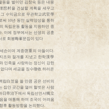
 활동을 벌이던 김창숙 등은 내몽
촌理想村을 건설할 계획을 세우고
, 그 수익금으로 무관학교武官學
써 10년 동안 실력양성을 통하
숙의 독립운동 활동을 지원하던 중
다. 이에 정부에서는 선생의 공훈
 저서로 회봉晦峯문집이 있다
1세손이며 계종啓重의 아들이다.
 지조와 절개를 지녔고 한학漢學
와 민족을 사랑하는 정신이 강한
 없다며 세금을 징수徵收 하러온
 백립白笠을 쓸 만큼 공은 선비의
 집안 곳간을 열어 헐벗은 사람
일제치하日帝治下에서 독립선언서獨立
있음을 애통해 하며 조국이 어려움
 향후 활동방향을 논의했다.