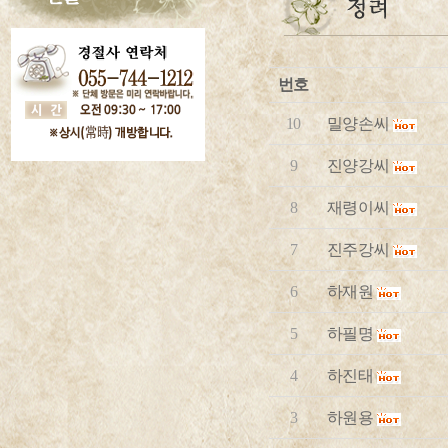
번호
10
밀양손씨
9
진양강씨
8
재령이씨
7
진주강씨
6
하재원
5
하필명
4
하진태
3
하원용