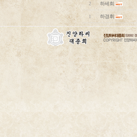
2
하세희
1
하경휘