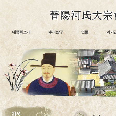
대종회소개
뿌리탐구
인물
과거