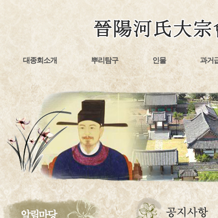
대종회소개
뿌리탐구
인물
과거