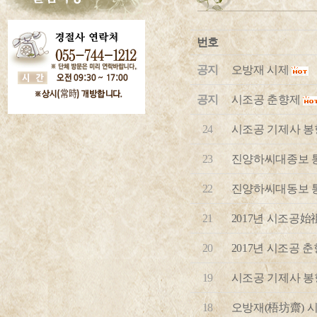
번호
공지
오방재 시제
공지
시조공 춘향제
24
시조공 기제사 봉향 20
23
진양하씨대종보 
22
진양하씨대동보 
21
2017년 시조공
20
2017년 시조공 
19
시조공 기제사 봉
18
오방재(梧坊齋) 