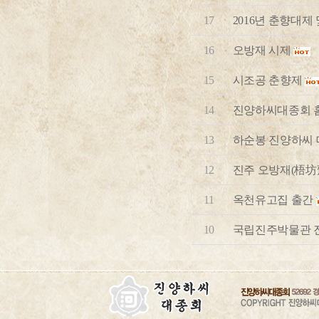
17
2016년 춘향대제
16
오방재 시제
15
시조공 춘향제
14
진양하씨대종회 
13
하순봉 진양하씨 
12
진주 오방재(梧坊
11
옥천유고집 출간
10
국립진주박물관 