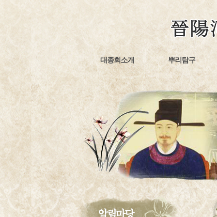
대종회소개
뿌리탐구