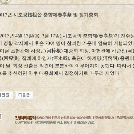
2017년 시조공始祖公 춘향제春享祭 및 정기총회
2017년 4
월
13
일
(
음
, 3
월
17
일
)
시조공의 춘향제
(
春享祭
)
가 진주성
서 경향 각지에서 후손
70
여 명이 참석한 가운데 엄숙히 거행되었
이날 초헌관에 하장근
(
河樟根
)
대종회 회장
,
아헌관에 하관진
(
河
홍
(
河燦洪
),
집례에 하영재
(
河永載
),
축관에 하계명
(
河啓明
)
종원이
이 날 회장 선출은 의견이 분분하여 이루어지지 못했다. 따라서
보를 추천하면 차후 대종회에서 결정하기로 마무리 지었다.