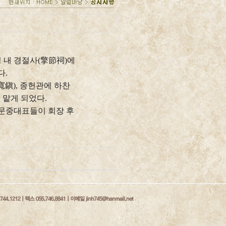
 내 경절사
(
擎節祠
)
에
다
.
寬鎭
),
종헌관에 하찬
 맡게 되었다
.
 문중대표들이 회장 후