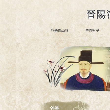
대종회소개
뿌리탐구