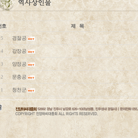
번호
제 목
5
경절공
4
강장공
3
양정공
2
문충공
1
청천군